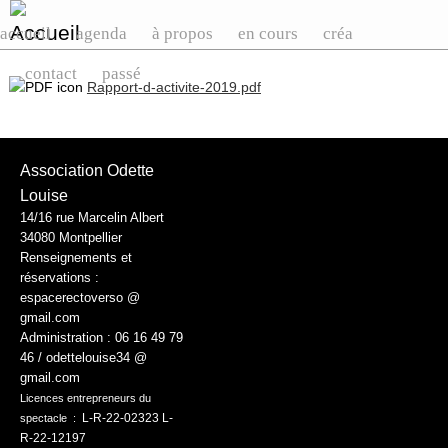
accueil
agenda
à propos
en cours
créa
contact
passé
Rapport-d-activite-2019.pdf
Association Odette
Louise
14/16 rue Marcelin Albert
34080 Montpellier
Renseignements et
réservations :
espacerectoverso @
gmail.com
Administration :
06 16 49 79
46 / odettelouise34 @
gmail.com
Licences entrepreneurs du
L-R-22-02323 L-
spectacle :
R-22-12197