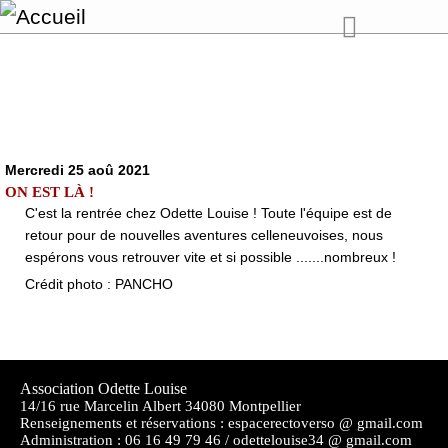
Mercredi 25 aoû 2021
ON EST LÀ !
C'est la rentrée chez Odette Louise ! Toute l'équipe est de
retour pour de nouvelles aventures celleneuvoises, nous
espérons vous retrouver vite et si possible .......nombreux !
Crédit photo : PANCHO
Association Odette Louise
14/16 rue Marcelin Albert 34080 Montpellier
Renseignements et réservations : espacerectoverso @ gmail.com
Administration :
06 16 49 79 46 / odettelouise34 @ gmail.com