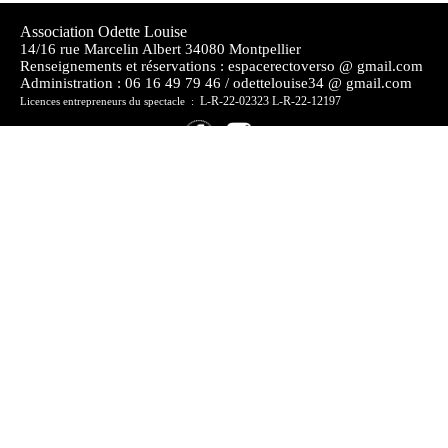
Association Odette Louise
14/16 rue Marcelin Albert 34080 Montpellier
Renseignements et réservations : espacerectoverso @ gmail.com
Administration :
06 16 49 79 46 / odettelouise34 @ gmail.com
L-R-22-02323 L-R-22-12197
Licences entrepreneurs du spectacle :
S'INSCRIRE A LA NEWSLETTER
> je soutiens
> j'adhère
Acces partenaires
Financeurs
Mentions légales
Documents