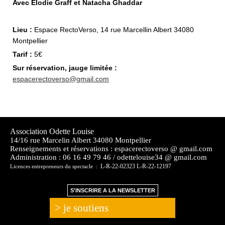
Avec Élodie Graff et Natacha Ghaddar
Lieu :
Espace RectoVerso, 14 rue Marcellin Albert 34080
Montpellier
Tarif :
5€
Sur réservation, jauge limitée :
espacerectoverso@gmail.com
Association Odette Louise
14/16 rue Marcelin Albert 34080 Montpellier
Renseignements et réservations : espacerectoverso @ gmail.com
Administration :
06 16 49 79 46 / odettelouise34 @ gmail.com
L-R-22-02323 L-R-22-12197
Licences entrepreneurs du spectacle :
S'INSCRIRE A LA NEWSLETTER
> je soutiens