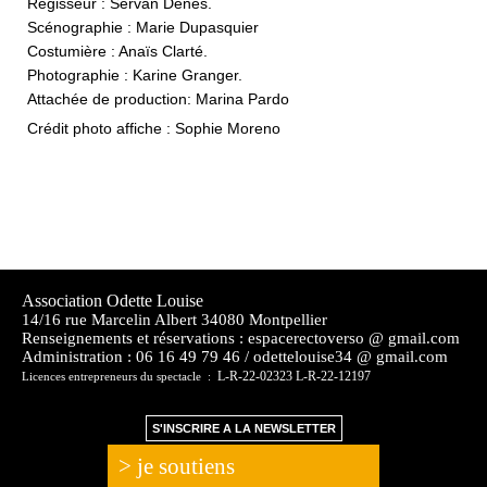
Régisseur : Servan Denes.
Scénographie : Marie Dupasquier
Costumière : Anaïs Clarté.
Photographie : Karine Granger.
Attachée de production: Marina Pardo
Crédit photo affiche : Sophie Moreno
Association Odette Louise
14/16 rue Marcelin Albert 34080 Montpellier
Renseignements et réservations : espacerectoverso @ gmail.com
Administration :
06 16 49 79 46 / odettelouise34 @ gmail.com
L-R-22-02323 L-R-22-12197
Licences entrepreneurs du spectacle :
S'INSCRIRE A LA NEWSLETTER
> je soutiens