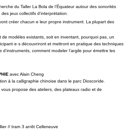
cherche du Taller La Bola de l’Équateur autour des sonorités
es jeux collectifs d’interprétation.
vont créer chacun·e leur propre instrument. La plupart des
.
nt de modèles existants, soit en inventant, pourquoi pas, un
ticipant·e·s découvriront et mettront en pratique des techniques
e d’instruments, comment modeler l’argile pour émettre les
PHIE
avec Alain Cheng
tion à la calligraphie chinoise dans le parc Dioscoride.
se vous propose des ateliers, des plateaux radio et de
er // tram 3 arrêt Celleneuve