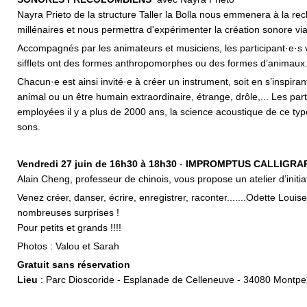
Nayra Prieto de la structure Taller la Bolla nous emmenera à la re
millénaires et nous permettra d'expérimenter la création sonore via d
Accompagnés par les animateurs et musiciens, les participant·e·s 
sifflets ont des formes anthropomorphes ou des formes d’animaux
Chacun·e est ainsi invité·e à créer un instrument, soit en s’inspira
animal ou un être humain extraordinaire, étrange, drôle,... Les par
employées il y a plus de 2000 ans, la science acoustique de ce typ
sons.
Vendredi 27 juin de 16h30 à 18h30
-
IMPROMPTUS CALLIGRA
Alain Cheng, professeur de chinois, vous propose un atelier d’initia
Venez créer, danser, écrire, enregistrer, raconter.......Odette Loui
nombreuses surprises !
Pour petits et grands !!!!
Photos : Valou et Sarah
Gratuit sans réservation
Lieu
: Parc Dioscoride - Esplanade de Celleneuve - 34080 Montpelli