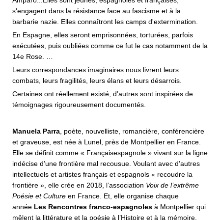
Amparo...Elles sont jeunes, espagnoles et françaises,
s'engagent dans la résistance face au fascisme et à la
barbarie nazie. Elles connaîtront les camps d'extermination.
En Espagne, elles seront emprisonnées, torturées, parfois
exécutées, puis oubliées comme ce fut le cas notamment de la
14e Rose. …
Leurs correspondances imaginaires nous livrent leurs
combats, leurs fragilités, leurs élans et leurs désarrois.
Certaines ont réellement existé, d’autres sont inspirées de
témoignages rigoureusement documentés.
Manuela Parra
, poète, nouvelliste, romancière, conférencière
et graveuse, est née à Lunel, près de Montpellier en France.
Elle se définit comme « Françaisespagnole » vivant sur la ligne
indécise d’une frontière mal recousue. Voulant avec d’autres
intellectuels et artistes français et espagnols « recoudre la
frontière », elle crée en 2018, l’association
Voix de l’extrême
Poésie et Culture
en France. Et, elle organise chaque
année
Les Rencontres franco-espagnoles
à Montpellier qui
mêlent la littérature et la poésie à l’Histoire et à la mémoire.