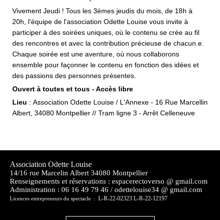
Vivement Jeudi ! Tous les 3èmes jeudis du mois, de 18h à
20h, l'équipe de l'association Odette Louise vous invite à
participer à des soirées uniques, où le contenu se crée au fil
des rencontres et avec la contribution précieuse de chacun.e.
Chaque soirée est une aventure, où nous collaborons
ensemble pour façonner le contenu en fonction des idées et
des passions des personnes présentes.
Ouvert à toutes et tous - Accès libre
Lieu
: Association Odette Louise / L'Annexe - 16 Rue Marcellin
Albert, 34080 Montpellier // Tram ligne 3 - Arrêt Celleneuve
Association Odette Louise
14/16 rue Marcelin Albert 34080 Montpellier
Renseignements et réservations : espacerectoverso @ gmail.com
Administration :
06 16 49 79 46 / odettelouise34 @ gmail.com
L-R-22-02323 L-R-22-12197
Licences entrepreneurs du spectacle :