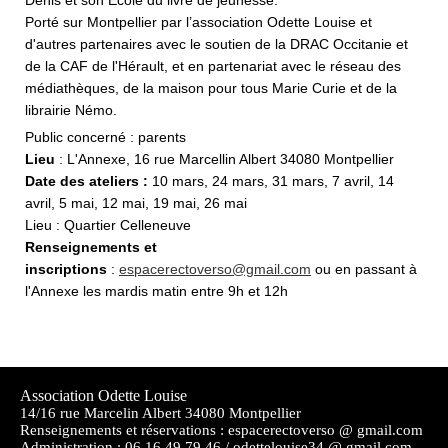
Denis et son École du livre de jeunesse.
Porté sur Montpellier par l’association Odette Louise et
d'autres partenaires avec le soutien de la DRAC Occitanie et
de la CAF de l'Hérault, et en partenariat avec le réseau des
médiathèques, de la maison pour tous Marie Curie et de la
librairie Némo.
Public concerné : parents
Lieu
: L'Annexe, 16 rue Marcellin Albert 34080 Montpellier
Date des ateliers :
10 mars, 24 mars, 31 mars, 7 avril, 14
avril, 5 mai, 12 mai, 19 mai, 26 mai
Lieu : Quartier Celleneuve
Renseignements et
inscriptions
:
espacerectoverso@gmail.com
ou en passant à
l'Annexe les mardis matin entre 9h et 12h
Association Odette Louise
14/16 rue Marcelin Albert 34080 Montpellier
Renseignements et réservations : espacerectoverso @ gmail.com
Administration :
06 16 49 79 46 / odettelouise34 @ gmail.com