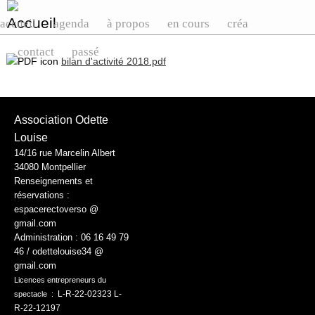
accueil
agenda
à propos
en cours
créa
contact
passé
bilan d'activité 2018.pdf
Association Odette
Louise
14/16 rue Marcelin Albert
34080 Montpellier
Renseignements et
réservations :
espacerectoverso @
gmail.com
Administration :
06 16 49 79
46 / odettelouise34 @
gmail.com
Licences entrepreneurs du
L-R-22-02323 L-
spectacle :
R-22-12197