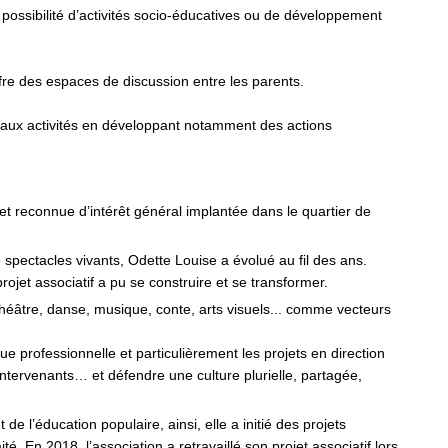
possibilité d’activités socio-éducatives ou de développement
ffre des espaces de discussion entre les parents.
r aux activités en développant notamment des actions
e et reconnue d’intérêt général implantée dans le quartier de
ectacles vivants, Odette Louise a évolué au fil des ans.
jet associatif a pu se construire et se transformer.
t théâtre, danse, musique, conte, arts visuels... comme vecteurs
ue professionnelle et particulièrement les projets en direction
intervenants… et défendre une culture plurielle, partagée,
 l’éducation populaire, ainsi, elle a initié des projets
té. En 2018, l’association a retravaillé son projet associatif lors