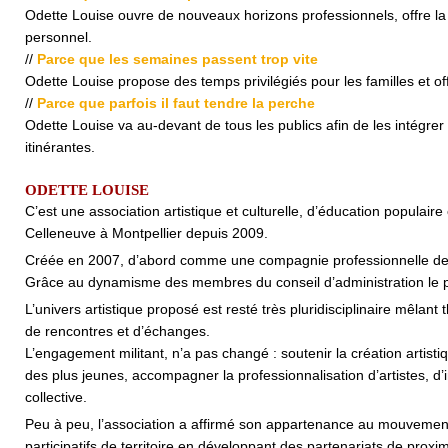
Odette Louise ouvre de nouveaux horizons professionnels, offre la 
personnel.
//
Parce que les semaines passent trop vite
Odette Louise propose des temps privilégiés pour les familles et o
//
Parce que parfois il faut tendre la perche
Odette Louise va au-devant de tous les publics afin de les intégre
itinérantes.
ODETTE LOUISE
C’est une association artistique et culturelle, d’éducation populair
Celleneuve à Montpellier depuis 2009.
Créée en 2007, d’abord comme une compagnie professionnelle de sp
Grâce au dynamisme des membres du conseil d’administration le pro
L’univers artistique proposé est resté très pluridisciplinaire mêlan
de rencontres et d’échanges.
L’engagement militant, n’a pas changé : soutenir la création artistiq
des plus jeunes, accompagner la professionnalisation d’artistes, d’
collective.
Peu à peu, l’association a affirmé son appartenance au mouvement de
participatifs de territoire en développant des partenariats de proximi