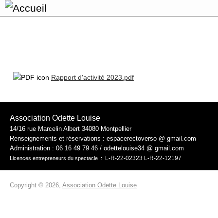
Rapport d'activité 2023.pdf
Association Odette Louise
14/16 rue Marcelin Albert 34080 Montpellier
Renseignements et réservations : espacerectoverso @ gmail.com
Administration :
06 16 49 79 46 / odettelouise34 @ gmail.com
L-R-22-02323 L-R-22-12197
Licences entrepreneurs du spectacle :
Copyright © 2026,
Association Odette Louise