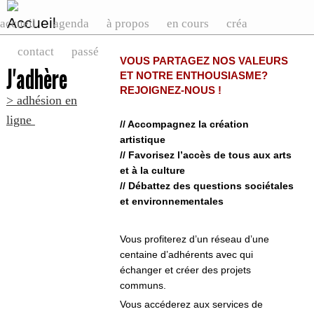
accueil
agenda
à propos
en cours
créa
contact
passé
VOUS PARTAGEZ NOS VALEURS
J'adhère
ET NOTRE ENTHOUSIASME?
REJOIGNEZ-NOUS !
> adhésion en
ligne
// Accompagnez la création
artistique
// Favorisez l’accès de tous aux arts
et à la culture
// Débattez des questions sociétales
et environnementales
Vous profiterez d’un réseau d’une
centaine d’adhérents avec qui
échanger et créer des projets
communs.
Vous accéderez aux services de