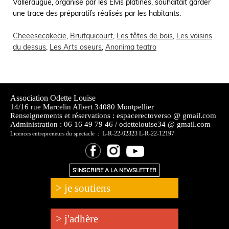
Valleraugue, organisé par les Elvis platinés, souhaitait garder
une trace des préparatifs réalisés par les habitants.
Cheeesecakecie
,
Bruitquicourt
,
Les têtes de bois
,
Les voisins
du dessus
,
Les Arts oseurs
,
Anonima teatro
Association Odette Louise
14/16 rue Marcelin Albert 34080 Montpellier
Renseignements et réservations : espacerectoverso @ gmail.com
Administration :
06 16 49 79 46 / odettelouise34 @ gmail.com
L-R-22-02323 L-R-22-12197
Licences entrepreneurs du spectacle :
S'INSCRIRE A LA NEWSLETTER
> je soutiens
> j'adhère